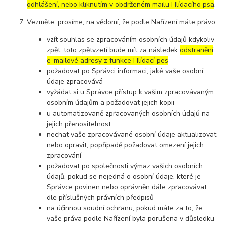
odhlášení, nebo kliknutím v obdrženém mailu Hlídacího psa
.
Vezměte, prosíme, na vědomí, že podle Nařízení máte právo:
vzít souhlas se zpracováním osobních údajů kdykoliv
zpět, toto zpětvzetí bude mít za následek
odstranění
e-mailové adresy z funkce Hlídací pes
požadovat po Správci informaci, jaké vaše osobní
údaje zpracovává
vyžádat si u Správce přístup k vašim zpracovávaným
osobním údajům a požadovat jejich kopii
u automatizovaně zpracovaných osobních údajů na
jejich přenositelnost
nechat vaše zpracovávané osobní údaje aktualizovat
nebo opravit, popřípadě požadovat omezení jejich
zpracování
požadovat po společnosti výmaz vašich osobních
údajů, pokud se nejedná o osobní údaje, které je
Správce povinen nebo oprávněn dále zpracovávat
dle příslušných právních předpisů
na účinnou soudní ochranu, pokud máte za to, že
vaše práva podle Nařízení byla porušena v důsledku