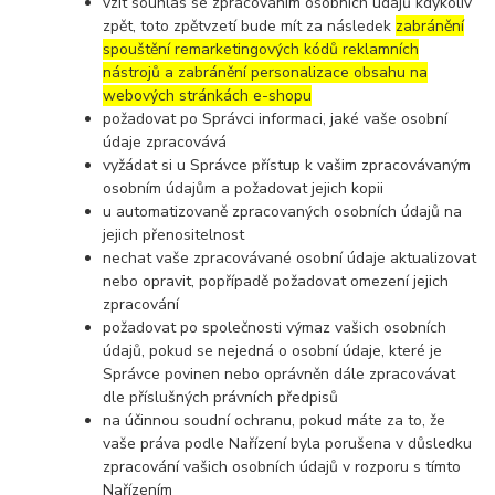
vzít souhlas se zpracováním osobních údajů kdykoliv
zpět, toto zpětvzetí bude mít za následek
zabránění
spouštění remarketingových kódů reklamních
nástrojů a zabránění personalizace obsahu na
webových stránkách e-shopu
požadovat po Správci informaci, jaké vaše osobní
údaje zpracovává
vyžádat si u Správce přístup k vašim zpracovávaným
osobním údajům a požadovat jejich kopii
u automatizovaně zpracovaných osobních údajů na
jejich přenositelnost
nechat vaše zpracovávané osobní údaje aktualizovat
nebo opravit, popřípadě požadovat omezení jejich
zpracování
požadovat po společnosti výmaz vašich osobních
údajů, pokud se nejedná o osobní údaje, které je
Správce povinen nebo oprávněn dále zpracovávat
dle příslušných právních předpisů
na účinnou soudní ochranu, pokud máte za to, že
vaše práva podle Nařízení byla porušena v důsledku
zpracování vašich osobních údajů v rozporu s tímto
Nařízením