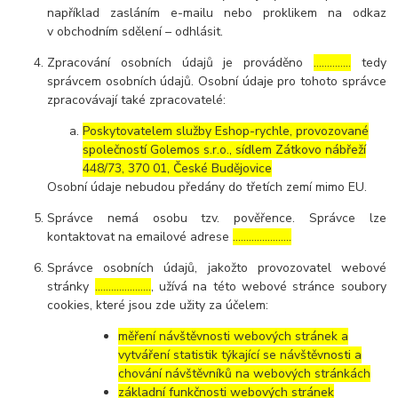
například zasláním e-mailu nebo proklikem na odkaz
v obchodním sdělení – odhlásit.
Zpracování osobních údajů je prováděno
…………..
tedy
správcem osobních údajů. Osobní údaje pro tohoto správce
zpracovávají také zpracovatelé:
Poskytovatelem služby Eshop-rychle, provozované
společností Golemos s.r.o., sídlem Zátkovo nábřeží
448/73, 370 01, České Budějovice
Osobní údaje nebudou předány do třetích zemí mimo EU.
Správce nemá osobu tzv. pověřence. Správce lze
kontaktovat na emailové adrese
………………….
Správce osobních údajů, jakožto provozovatel webové
stránky
…………………
, užívá na této webové stránce soubory
cookies, které jsou zde užity za účelem:
měření návštěvnosti webových stránek a
vytváření statistik týkající se návštěvnosti a
chování návštěvníků na webových stránkách
základní funkčnosti webových stránek