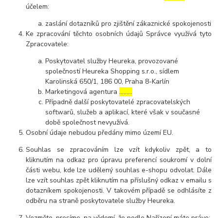
účelem:
zaslání dotazníků pro zjištění zákaznické spokojenosti
Ke zpracování těchto osobních údajů Správce využívá tyto
Zpracovatele:
Poskytovatel služby Heureka, provozované
společností Heureka Shopping s.r.o., sídlem
Karolinská 650/1, 186 00, Praha 8-Karlín
Marketingová agentura
………
Případně další poskytovatelé zpracovatelských
softwarů, služeb a aplikací, které však v současné
době společnost nevyužívá.
Osobní údaje nebudou předány mimo území EU.
Souhlas se zpracováním lze vzít kdykoliv zpět, a to
kliknutím na odkaz pro úpravu preferencí soukromí v dolní
části webu, kde lze udělený souhlas e-shopu odvolat. Dále
lze vzít souhlas zpět kliknutím na příslušný odkaz v emailu s
dotazníkem spokojenosti. V takovém případě se odhlásíte z
odběru na straně poskytovatele služby Heureka.
Vezměte, prosíme, na vědomí, že podle Nařízení máte právo: