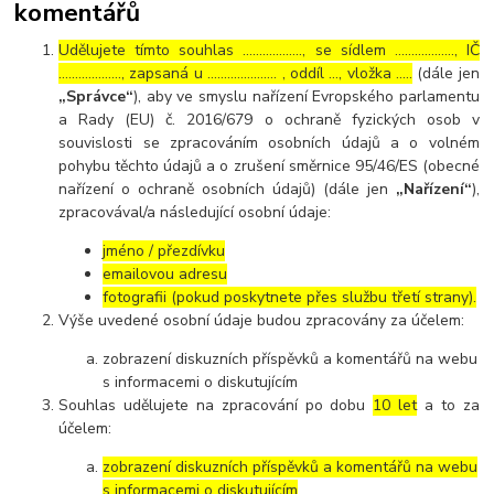
komentářů
Udělujete tímto souhlas ……………..., se sídlem ………………, IČ
………………., zapsaná u ………………… , oddíl …, vložka …..
(dále jen
„Správce“
), aby ve smyslu nařízení Evropského parlamentu
a Rady (EU) č. 2016/679 o ochraně fyzických osob v
souvislosti se zpracováním osobních údajů a o volném
pohybu těchto údajů a o zrušení směrnice 95/46/ES (obecné
nařízení o ochraně osobních údajů) (dále jen
„Nařízení“
),
zpracovával/a následující osobní údaje:
jméno / přezdívku
emailovou adresu
fotografii (pokud poskytnete přes službu třetí strany).
Výše uvedené osobní údaje budou zpracovány za účelem:
zobrazení diskuzních příspěvků a komentářů na webu
s informacemi o diskutujícím
Souhlas udělujete na zpracování po dobu
10 let
a to za
účelem:
zobrazení diskuzních příspěvků a komentářů na webu
s informacemi o diskutujícím