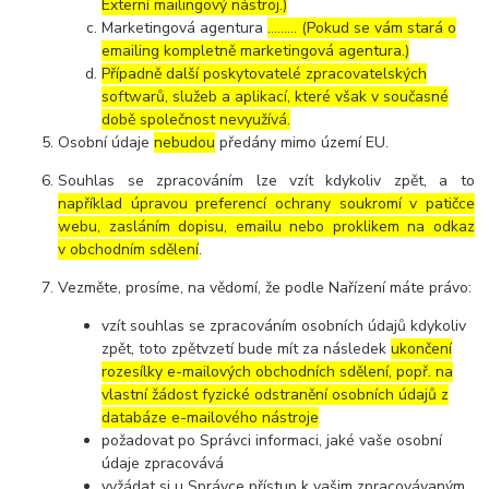
Externí mailingový nástroj.)
Marketingová agentura
……… (Pokud se vám stará o
emailing kompletně marketingová agentura.)
Případně další poskytovatelé zpracovatelských
softwarů, služeb a aplikací, které však v současné
době společnost nevyužívá.
Osobní údaje
nebudou
předány mimo území EU.
Souhlas se zpracováním lze vzít kdykoliv zpět, a to
například úpravou preferencí ochrany soukromí v patičce
webu, zasláním dopisu, emailu nebo proklikem na odkaz
v obchodním sdělení
.
Vezměte, prosíme, na vědomí, že podle Nařízení máte právo:
vzít souhlas se zpracováním osobních údajů kdykoliv
zpět, toto zpětvzetí bude mít za následek
ukončení
rozesílky e-mailových obchodních sdělení, popř. na
vlastní žádost fyzické odstranění osobních údajů z
databáze e-mailového nástroje
požadovat po Správci informaci, jaké vaše osobní
údaje zpracovává
vyžádat si u Správce přístup k vašim zpracovávaným