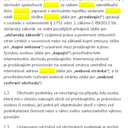
obchodní společnosti
………………
, se sídlem
………………
, identifikační
číslo:
………………
, zapsané v obchodním rejstříku vedeném
………………
,
oddíl
………………
, vložka
………………
(dále jen
„prodávající“
) upravují
v souladu s ustanovením § 1751 odst. 1 zákona č. 89/2012 Sb.,
občanský zákoník, ve znění pozdějších předpisů (dále jen
„občanský zákoník“
) vzájemná práva a povinnosti smluvních
stran vzniklé v souvislosti nebo na základě kupní smlouvy (dále
jen
„kupní smlouva“
) uzavírané mezi prodávajícím a jinou
fyzickou osobou (dále jen
„kupující“
) prostřednictvím
internetového obchodu prodávajícího. Internetový obchod
je prodávajícím provozován na webové stránce umístěné na
internetové adrese
………………
(dále jen
„webová stránka“
), a to
prostřednictvím rozhraní webové stránky (dále jen
„webové
rozhraní obchodu“
).
1.2. Obchodní podmínky se nevztahují na případy, kdy osoba,
která má v úmyslu nakoupit zboží od prodávajícího, je právnickou
osobou či osobou, jež jedná při objednávání zboží v rámci své
podnikatelské činnosti nebo v rámci svého samostatného výkonu
povolání.
1.3. Ustanovení odchylná od obchodních podmínek je možné