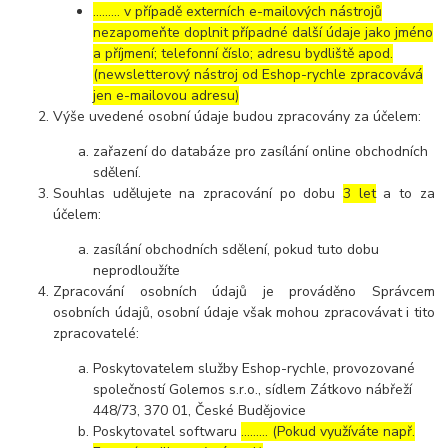
……… v případě externích e-mailových nástrojů
nezapomeňte doplnit případné další údaje jako jméno
a příjmení; telefonní číslo; adresu bydliště apod.
(newsletterový nástroj od Eshop-rychle zpracovává
jen e-mailovou adresu)
Výše uvedené osobní údaje budou zpracovány za účelem:
zařazení do databáze pro zasílání online obchodních
sdělení.
Souhlas udělujete na zpracování po dobu
3 let
a to za
účelem:
zasílání obchodních sdělení, pokud tuto dobu
neprodloužíte
Zpracování osobních údajů je prováděno Správcem
osobních údajů, osobní údaje však mohou zpracovávat i tito
zpracovatelé:
Poskytovatelem služby Eshop-rychle, provozované
společností Golemos s.r.o., sídlem Zátkovo nábřeží
448/73, 370 01, České Budějovice
Poskytovatel softwaru
……… (Pokud využíváte např.