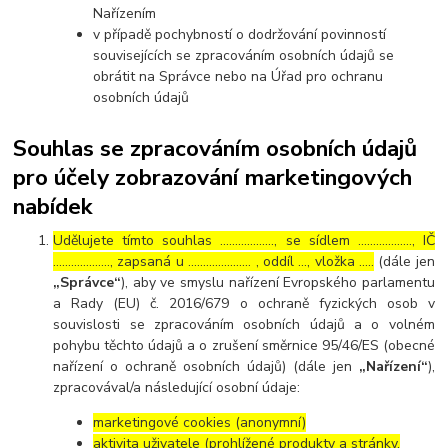
Nařízením
v případě pochybností o dodržování povinností
souvisejících se zpracováním osobních údajů se
obrátit na Správce nebo na Úřad pro ochranu
osobních údajů
Souhlas se zpracováním osobních údajů
pro účely zobrazování marketingových
nabídek
Udělujete tímto souhlas ……………..., se sídlem ………………, IČ
………………., zapsaná u ………………… , oddíl …, vložka …..
(dále jen
„Správce“
), aby ve smyslu nařízení Evropského parlamentu
a Rady (EU) č. 2016/679 o ochraně fyzických osob v
souvislosti se zpracováním osobních údajů a o volném
pohybu těchto údajů a o zrušení směrnice 95/46/ES (obecné
nařízení o ochraně osobních údajů) (dále jen
„Nařízení“
),
zpracovával/a následující osobní údaje:
marketingové cookies (anonymní)
aktivita uživatele (prohlížené produkty a stránky,