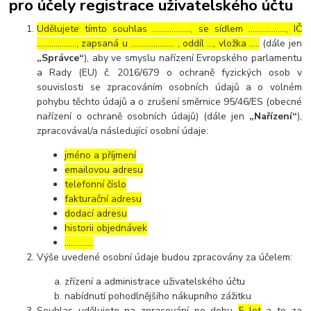
pro účely registrace uživatelského účtu
Udělujete tímto souhlas ……………..., se sídlem ………………, IČ
………………., zapsaná u ………………… , oddíl …, vložka …..
(dále jen
„Správce“
), aby ve smyslu nařízení Evropského parlamentu
a Rady (EU) č. 2016/679 o ochraně fyzických osob v
souvislosti se zpracováním osobních údajů a o volném
pohybu těchto údajů a o zrušení směrnice 95/46/ES (obecné
nařízení o ochraně osobních údajů) (dále jen
„Nařízení“
),
zpracovával/a následující osobní údaje:
jméno a příjmení
emailovou adresu
telefonní číslo
fakturační adresu
dodací adresu
historii objednávek
…………..
Výše uvedené osobní údaje budou zpracovány za účelem:
zřízení a administrace uživatelského účtu
nabídnutí pohodlnějšího nákupního zážitku
Souhlas udělujete na zpracování po dobu
5 let
a to za