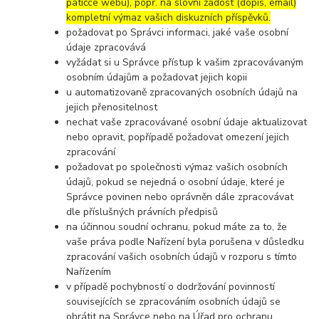
patičce webu), popř. na slovní žádost (dopis, email)
kompletní výmaz vašich diskuzních příspěvků.
požadovat po Správci informaci, jaké vaše osobní
údaje zpracovává
vyžádat si u Správce přístup k vašim zpracovávaným
osobním údajům a požadovat jejich kopii
u automatizovaně zpracovaných osobních údajů na
jejich přenositelnost
nechat vaše zpracovávané osobní údaje aktualizovat
nebo opravit, popřípadě požadovat omezení jejich
zpracování
požadovat po společnosti výmaz vašich osobních
údajů, pokud se nejedná o osobní údaje, které je
Správce povinen nebo oprávněn dále zpracovávat
dle příslušných právních předpisů
na účinnou soudní ochranu, pokud máte za to, že
vaše práva podle Nařízení byla porušena v důsledku
zpracování vašich osobních údajů v rozporu s tímto
Nařízením
v případě pochybností o dodržování povinností
souvisejících se zpracováním osobních údajů se
obrátit na Správce nebo na Úřad pro ochranu