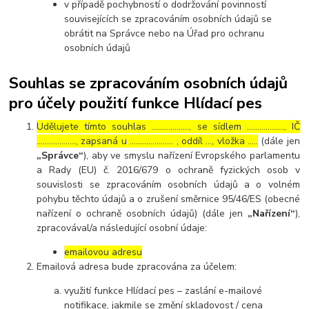
v případě pochybností o dodržování povinností
souvisejících se zpracováním osobních údajů se
obrátit na Správce nebo na Úřad pro ochranu
osobních údajů
Souhlas se zpracováním osobních údajů
pro účely použití funkce Hlídací pes
Udělujete tímto souhlas ……………..., se sídlem ………………, IČ
………………., zapsaná u ………………… , oddíl …, vložka …..
(dále jen
„Správce“
), aby ve smyslu nařízení Evropského parlamentu
a Rady (EU) č. 2016/679 o ochraně fyzických osob v
souvislosti se zpracováním osobních údajů a o volném
pohybu těchto údajů a o zrušení směrnice 95/46/ES (obecné
nařízení o ochraně osobních údajů) (dále jen
„Nařízení“
),
zpracovával/a následující osobní údaje:
emailovou adresu
Emailová adresa bude zpracována za účelem:
využití funkce Hlídací pes – zaslání e-mailové
notifikace, jakmile se změní skladovost / cena