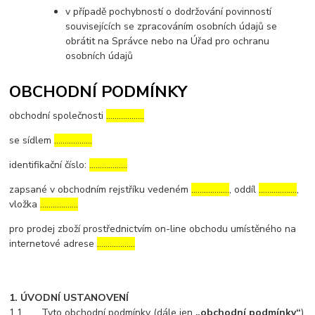
v případě pochybností o dodržování povinností
souvisejících se zpracováním osobních údajů se
obrátit na Správce nebo na Úřad pro ochranu
osobních údajů
OBCHODNÍ PODMÍNKY
obchodní společnosti
………………
se sídlem
………………
identifikační číslo:
………………
zapsané v obchodním rejstříku vedeném
………………
, oddíl
………………
,
vložka
………………
pro prodej zboží prostřednictvím on-line obchodu umístěného na
internetové adrese
………………
1. ÚVODNÍ USTANOVENÍ
1.1. Tyto obchodní podmínky (dále jen
„obchodní podmínky“
)