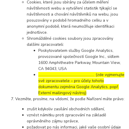
Cookies, které jsou sbírány za účelem měření
návštěvnosti webu a vytváření statistik týkající se
návštěvnosti a chování návštěvníků na webu, jsou
posuzovány v podobě hromadného celku a v
anonymní podobě, která neumožňuje identifikaci
jednotlivce.
Shromážděné cookies soubory jsou zpracovány
dalšími zpracovateli:
Poskytovatelem služby Google Analytics,
provozované společností Google Inc., sídlem
1600 Amphitheatre Parkway, Mountain View,
CA 94043, USA
……………………………………………………..… (zde vyjmenujte
své zpracovatele – pro účely tohoto
dokumentu zejména Google Analytics, popř.
Externí mailingový nástroj)
Vezměte, prosíme, na vědomí, že podle Nařízení máte právo:
zrušit kdykoliv zasílání obchodních sdělení,
vznést námitku proti zpracování na základě
oprávněného zájmu správce,
požadovat po nás informaci, jaké vaše osobní údaje