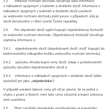
3.3. Webové rozhraní obchodu obsahuje také informace
o nákladech spojených s balením a dodáním zboží. Informace o
nákladech spojených s balením a dodáním zboží uvedené
ve webovém rozhraní obchodu platí pouze v případech, kdy je
zboží doručováno v rámci území České republiky.
3.4. Pro objednání zboží vyplní kupující objednávkový formulář
ve webovém rozhraní obchodu. Objednávkový formulář obsahuje
zejména informace o:
3.4.1. objednávaném zboží (objednávané zboží „vloží“ kupující do
elektronického nákupního košíku webového rozhraní obchodu),
3.4.2. způsobu úhrady kupní ceny zboží, údaje o požadovaném
způsobu doručení objednávaného zboží a
3.4.3. informace o nákladech spojených s dodáním zboží (dále
společně jen jako
„objednávka“
).
V případě uvedení takové ceny, při níž je zjevné, že se jedná o
chybu v psaní a číslech, není tato cena závazná a kupní smlouva
není uzavřena.
3.5. Před zasláním objednávky prodávajícímu je kupujícímu