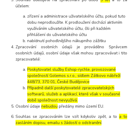
účelem:
zřízení a administrace uživatelského účtu, pokud tuto
dobu neprodloužíte. K prodloužení dochází aktivním
využíváním uživatelského účtu, čili při každém
přihlášení do uživatelského účtu
nabídnutí pohodlnějšího nákupního zážitku
Zpracování osobních údajů je prováděno Správcem
osobních údajů, osobní údaje však mohou zpracovávat i tito
zpracovatelé:
Poskytovatel služby Eshop-rychle, provozované
společností Golemos s.r.o., sídlem Zátkovo nábřeží
448/73, 370 01, České Budějovice
Případně další poskytovatelé zpracovatelských
softwarů, služeb a aplikací, které však v současné
době společnost nevyužívá.
Osobní údaje
nebudou
předány mimo území EU.
Souhlas se zpracováním lze vzít kdykoliv zpět, a to
a to
zasláním dopisu, emailu s žádostí o odstranění
.