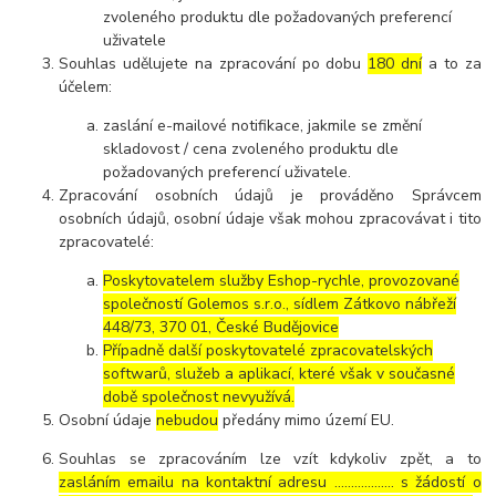
zvoleného produktu dle požadovaných preferencí
uživatele
Souhlas udělujete na zpracování po dobu
180 dní
a to za
účelem:
zaslání e-mailové notifikace, jakmile se změní
skladovost / cena zvoleného produktu dle
požadovaných preferencí uživatele.
Zpracování osobních údajů je prováděno Správcem
osobních údajů, osobní údaje však mohou zpracovávat i tito
zpracovatelé:
Poskytovatelem služby Eshop-rychle, provozované
společností Golemos s.r.o., sídlem Zátkovo nábřeží
448/73, 370 01, České Budějovice
Případně další poskytovatelé zpracovatelských
softwarů, služeb a aplikací, které však v současné
době společnost nevyužívá.
Osobní údaje
nebudou
předány mimo území EU.
Souhlas se zpracováním lze vzít kdykoliv zpět, a to
zasláním emailu na kontaktní adresu ..……………. s žádostí o