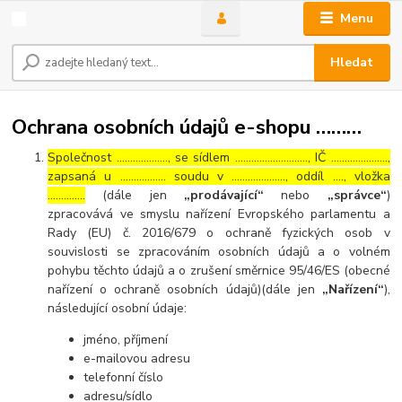
Menu
Hledat
Ochrana osobních údajů e-shopu ………
Společnost ………………., se sídlem ………………………, IČ …………………,
zapsaná u …………….. soudu v ……………….., oddíl …., vložka
…………..
(dále jen
„prodávající“
nebo
„správce“
)
zpracovává ve smyslu nařízení Evropského parlamentu a
Rady (EU) č. 2016/679 o ochraně fyzických osob v
souvislosti se zpracováním osobních údajů a o volném
pohybu těchto údajů a o zrušení směrnice 95/46/ES (obecné
nařízení o ochraně osobních údajů)(dále jen
„Nařízení“
),
následující osobní údaje:
jméno, příjmení
e-mailovou adresu
telefonní číslo
adresu/sídlo