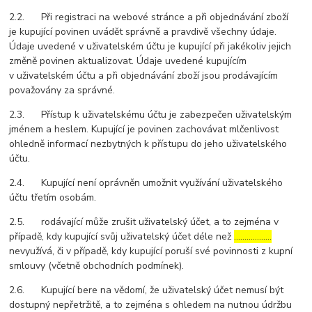
2.2. Při registraci na webové stránce a při objednávání zboží
je kupující povinen uvádět správně a pravdivě všechny údaje.
Údaje uvedené v uživatelském účtu je kupující při jakékoliv jejich
změně povinen aktualizovat. Údaje uvedené kupujícím
v uživatelském účtu a při objednávání zboží jsou prodávajícím
považovány za správné.
2.3. Přístup k uživatelskému účtu je zabezpečen uživatelským
jménem a heslem. Kupující je povinen zachovávat mlčenlivost
ohledně informací nezbytných k přístupu do jeho uživatelského
účtu.
2.4. Kupující není oprávněn umožnit využívání uživatelského
účtu třetím osobám.
2.5. rodávající může zrušit uživatelský účet, a to zejména v
případě, kdy kupující svůj uživatelský účet déle než
………………
nevyužívá, či v případě, kdy kupující poruší své povinnosti z kupní
smlouvy (včetně obchodních podmínek).
2.6. Kupující bere na vědomí, že uživatelský účet nemusí být
dostupný nepřetržitě, a to zejména s ohledem na nutnou údržbu