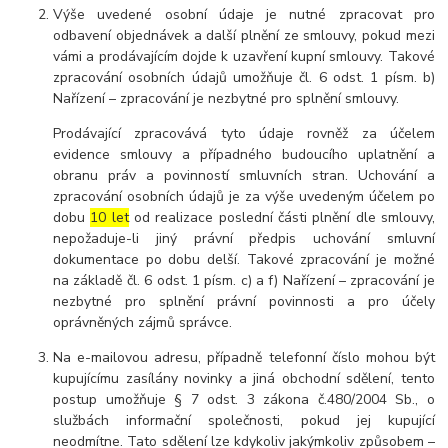
Výše uvedené osobní údaje je nutné zpracovat pro
odbavení objednávek a další plnění ze smlouvy, pokud mezi
vámi a prodávajícím dojde k uzavření kupní smlouvy. Takové
zpracování osobních údajů umožňuje čl. 6 odst. 1 písm. b)
Nařízení – zpracování je nezbytné pro splnění smlouvy.
Prodávající zpracovává tyto údaje rovněž za účelem
evidence smlouvy a případného budoucího uplatnění a
obranu práv a povinností smluvních stran. Uchování a
zpracování osobních údajů je za výše uvedeným účelem po
dobu
10 let
od realizace poslední části plnění dle smlouvy,
nepožaduje-li jiný právní předpis uchování smluvní
dokumentace po dobu delší. Takové zpracování je možné
na základě čl. 6 odst. 1 písm. c) a f) Nařízení – zpracování je
nezbytné pro splnění právní povinnosti a pro účely
oprávněných zájmů správce.
Na e-mailovou adresu, případně telefonní číslo mohou být
kupujícímu zasílány novinky a jiná obchodní sdělení, tento
postup umožňuje § 7 odst. 3 zákona č.480/2004 Sb., o
službách informační společnosti, pokud jej kupující
neodmítne. Tato sdělení lze kdykoliv jakýmkoliv způsobem –