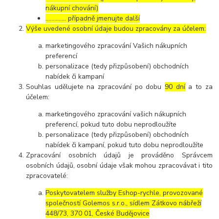
nákupní chování)
………….. případně jmenujte další
Výše uvedené osobní údaje budou zpracovány za účelem:
marketingového zpracování Vašich nákupních
preferencí
personalizace (tedy přizpůsobení) obchodních
nabídek či kampaní
Souhlas udělujete na zpracování po dobu
90 dní
a to za
účelem:
marketingového zpracování vašich nákupních
preferencí, pokud tuto dobu neprodloužíte
personalizace (tedy přizpůsobení) obchodních
nabídek či kampaní, pokud tuto dobu neprodloužíte
Zpracování osobních údajů je prováděno Správcem
osobních údajů, osobní údaje však mohou zpracovávat i tito
zpracovatelé:
Poskytovatelem služby Eshop-rychle, provozované
společností Golemos s.r.o., sídlem Zátkovo nábřeží
448/73, 370 01, České Budějovice